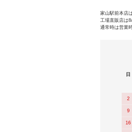
家山駅前本店
工場直販店は8
通常時は営業時
日
2
9
16