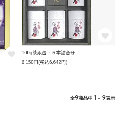
100g茶娘缶・５本詰合せ
6,150円(税込6,642円)
9
1 - 9
全
商品中
表示