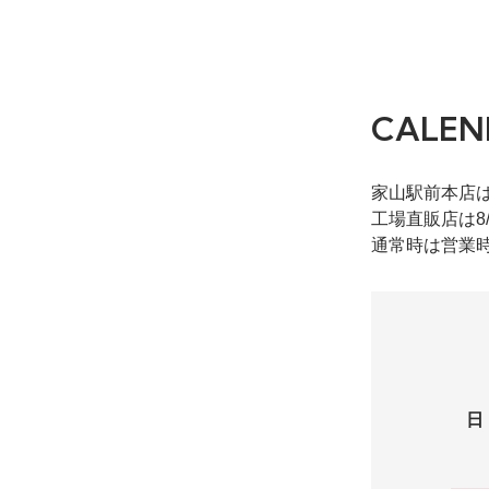
CALEN
家山駅前本店
工場直販店は8
通常時は営業時
日